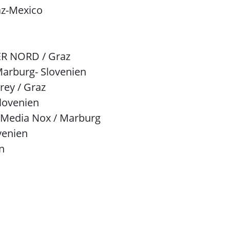
az-Mexico
R NORD / Graz
 Marburg- Slovenien
rey / Graz
Slovenien
ie Media Nox / Marburg
venien
n