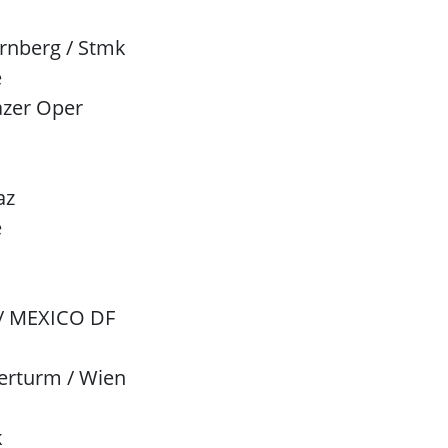
rnberg / Stmk
e
azer Oper
az
e
C/ MEXICO DF
serturm / Wien
k