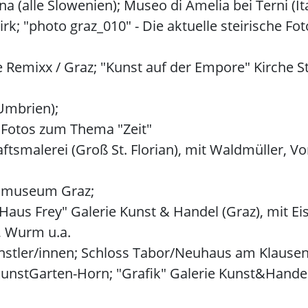
na (alle Slowenien); Museo di Amelia bei Terni (Ita
rk; "photo graz_010" - Die aktuelle steirische F
 Remixx / Graz; "Kunst auf der Empore" Kirche St
 Umbrien);
– Fotos zum Thema "Zeit"
smalerei (Groß St. Florian), mit Waldmüller, Von
sanmuseum Graz;
Haus Frey" Galerie Kunst & Handel (Graz), mit Ei
, Wurm u.a.
nstler/innen; Schloss Tabor/Neuhaus am Klausen
unstGarten-Horn; "Grafik" Galerie Kunst&Handel (