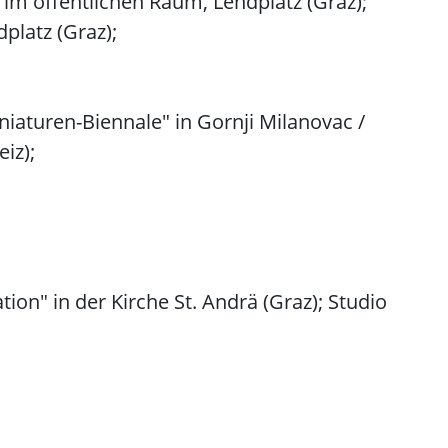
 im öffentlichen Raum, Lendplatz (Graz);
dplatz (Graz);
iaturen-Biennale" in Gornji Milanovac /
iz);
ion" in der Kirche St. Andrä (Graz); Studio