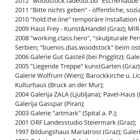
2012 "woodstock.fadeout.bd" Eschenlaube (Gr
2011 "Bitte nichts geben" - öffentliche, sozi
2010 "hold.the.line" temporäre Installation
2009 Haus Frey - Kunst&Handel (Graz); MIR
2008 "working.class.hero", "skulpturale Pe
Serbien; "buenos.dias.woodstock" beim ostst
2006 Galerie Gut Gasteil (bei Prigglitz); Gal
2005 "Liegende Treppe" kunstGarten (Graz), 
Galerie Wolfrum (Wien); Barockkirche u. Lic
Kulturhaus (Bruck an der Mur);
2004 Galerija ZALA (Ljubljana); Pavel-Haus (
Galerija Gasspar (Piran);
2003 Galerie "artmark" (Spital a. P.);
2001 ORF Landesstudio Steiermark (Graz);
1997 Bildungshaus Mariatrost (Graz); Galeri