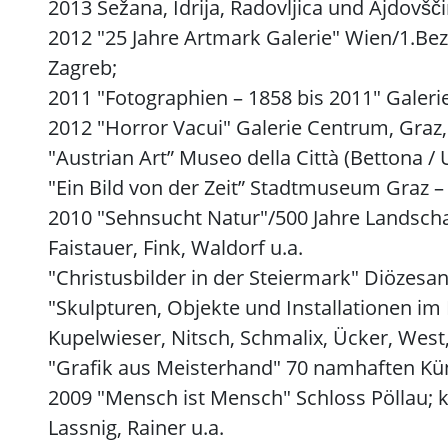
2013 Sežana, Idrija, Radovljica und Ajdovšči
2012 "25 Jahre Artmark Galerie" Wien/1.Bezi
Zagreb;
2011 "Fotographien – 1858 bis 2011" Galerie
2012 "Horror Vacui" Galerie Centrum, Graz,
"Austrian Art” Museo della Città (Bettona /
"Ein Bild von der Zeit” Stadtmuseum Graz 
2010 "Sehnsucht Natur"/500 Jahre Landschaft
Faistauer, Fink, Waldorf u.a.
"Christusbilder in der Steiermark" Diöze
"Skulpturen, Objekte und Installationen im 
Kupelwieser, Nitsch, Schmalix, Ücker, West
"Grafik aus Meisterhand" 70 namhaften Kü
2009 "Mensch ist Mensch" Schloss Pöllau; k
Lassnig, Rainer u.a.