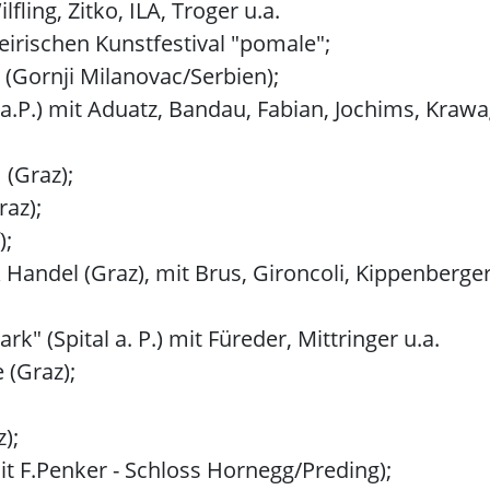
fling, Zitko, ILA, Troger u.a.
eirischen Kunstfestival "pomale";
" (Gornji Milanovac/Serbien);
l a.P.) mit Aduatz, Bandau, Fabian, Jochims, Kr
(Graz);
az);
);
 Handel (Graz), mit Brus, Gironcoli, Kippenberge
k" (Spital a. P.) mit Füreder, Mittringer u.a.
 (Graz);
);
t F.Penker - Schloss Hornegg/Preding);