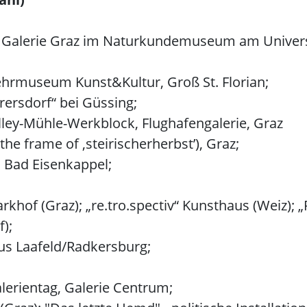
uen Galerie Graz im Naturkundemuseum am Univ
ehrmuseum Kunst&Kultur, Groß St. Florian;
ersdorf“ bei Güssing;
elley-Mühle-Werkblock, Flughafengalerie, Graz
he frame of ‚steirischerherbst’), Graz;
, Bad Eisenkappel;
markhof (Graz); „re.tro.spectiv“ Kunsthaus (Weiz)
);
aus Laafeld/Radkersburg;
Galerientag, Galerie Centrum;