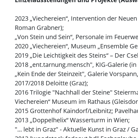
2023 „Viechereien“, Intervention der Ne
Roman Grabner);
„Von Stein und Sein“, Personale im Feuerw
2020 „Viechereien“, Museum „Ensemble Ger
2019 „Die Leichtigkeit des Steins“ – Der Cs
2018 „ent.tarnung.mensch", KIG-Galerie (in t
„Kein Ende der Steinzeit", Galerie Vorspann
2017/2018 Deloitte (Graz);
2016 Trilogie "Nachhall der Steine" Steier
Viechereien“ Museum im Rathaus (Gleisdorf
2015 Grottenhof Kaindorf/Leibnitz; Pavelh
2013 „Doppelhelix“ Wasserturm in Wien;
"... lebt in Graz" - Aktuelle Kunst in Graz / 