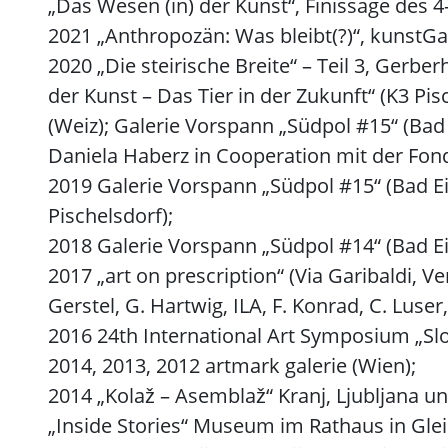
„Das Wesen (in) der Kunst“, Finissage des 4
2021 „Anthropozän: Was bleibt(?)“, kunstGa
2020 „Die steirische Breite“ – Teil 3, Gerbe
der Kunst – Das Tier in der Zukunft“ (K3 Pi
(Weiz); Galerie Vorspann „Südpol #15“ (Bad 
Daniela Haberz in Cooperation mit der Fonda
2019 Galerie Vorspann „Südpol #15“ (Bad Ei
Pischelsdorf);
2018 Galerie Vorspann „Südpol #14“ (Bad E
2017 „art on prescription“ (Via Garibaldi, 
Gerstel, G. Hartwig, ILA, F. Konrad, C. Luser,
2016 24th International Art Symposium „Slove
2014, 2013, 2012 artmark galerie (Wien);
2014 „Kolaž – Asemblaž“ Kranj, Ljubljana un
„Inside Stories“ Museum im Rathaus in Glei