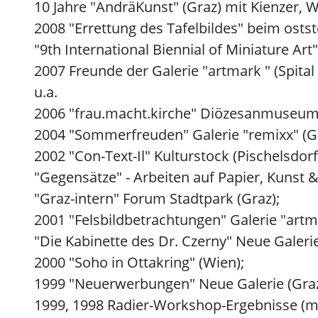
10 Jahre "AndräKunst" (Graz) mit Kienzer, Wil
2008 "Errettung des Tafelbildes" beim ostst
"9th International Biennial of Miniature Art
2007 Freunde der Galerie "artmark " (Spita
u.a.
2006 "frau.macht.kirche" Diözesanmuseum 
2004 "Sommerfreuden" Galerie "remixx" (Gr
2002 "Con-Text-Il" Kulturstock (Pischelsdorf
"Gegensätze" - Arbeiten auf Papier, Kunst &
"Graz-intern" Forum Stadtpark (Graz);
2001 "Felsbildbetrachtungen" Galerie "artmar
"Die Kabinette des Dr. Czerny" Neue Galerie
2000 "Soho in Ottakring" (Wien);
1999 "Neuerwerbungen" Neue Galerie (Graz
1999, 1998 Radier-Workshop-Ergebnisse (mi