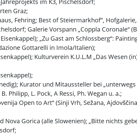
-Jahreprojekts im K3, Pischelsdorf;
rten Graz;
rhaus, Fehring; Best of Steiermarkhof”, Hofgalerie
schelsdorf; Galerie Vorspann „Coppla Coronale“ (
Eisenkappel); „Zu Gast am Schlossberg“: Painting
zione Gottarelli in Imola/Italien);
senkappel); Kulturverein K.U.L.M „Das Wesen (in
isenkappel);
Venedig); Kurator und Mitaussteller bei „unterweg
 B. Philipp, L. Pock, A Ressi, Ph. Wegan u. a.;
nija Open to Art“ (Sinji Vrh, Sežana, Ajdovščina, 
d Nova Gorica (alle Slowenien); „Bitte nichts geb
sdorf;