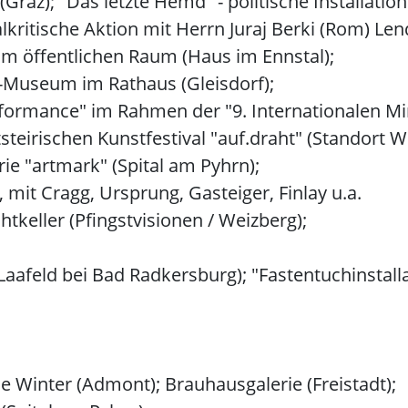
az); "Das letzte Hemd" - politische Installation
alkritische Aktion mit Herrn Juraj Berki (Rom) Len
 im öffentlichen Raum (Haus im Ennstal);
-Museum im Rathaus (Gleisdorf);
rformance" im Rahmen der "9. Internationalen Min
eirischen Kunstfestival "auf.draht" (Standort We
erie "artmark" (Spital am Pyhrn);
mit Cragg, Ursprung, Gasteiger, Finlay u.a.
htkeller (Pfingstvisionen / Weizberg);
Laafeld bei Bad Radkersburg); "Fastentuchinstallat
e Winter (Admont); Brauhausgalerie (Freistadt);