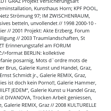
DT GRAZ Projekt Versicherungsart
teminstallation, Kunsthaus Horn; KPF POOL,
m Netz Strömung 97; IM ZWISCHENRAUM,
ives betteln, unvollendet // 1998 2000-10 -
er // 2001 Projekt: Akte Erzberg, Forum
iligung // 2003 Traumlandschaften, St
TZT Erinnerungstafel am FORUM
>format BERLIN: kollektive
efanie posarnig, Mots d`ordre mots de
er Brus, Galerie Kunst und Handel, Graz,
nst Schmidt jr., Galerie REMIX, Graz,
dies ist doch kein Porno!!, Galerie Hammer,
ILFT JEDEM“, Galerie Kunst u Handel Graz,
it DIVANOVA, Trocken Arbeit geniessen,
e, Galerie REMIX, Graz // 2008 KULTURELLE