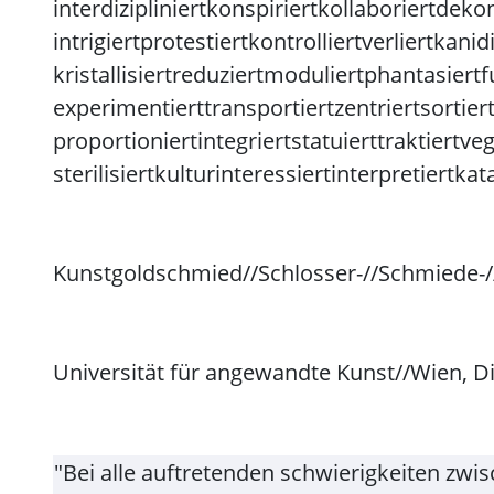
interdizipliniert
konspiriert
kollaboriert
dekon
intrigiert
protestiert
kontrolliert
verliert
kanidi
kristallisiert
reduziert
moduliert
phantasiert
f
experimentierttransportiertzentriertsortier
proportioniert
integriert
statuiert
traktiert
veg
sterilisiert
kulturinteressiert
interpretiert
kata
Kunstgoldschmied//Schlosser-//Schmiede-
Universität für angewandte Kunst//Wien, 
"Bei alle auftretenden schwierigkeiten zwi