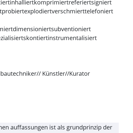
iert
inhalliert
komprimiert
referiert
signiert
t
probiert
explodiert
verschmiert
telefoniert
iert
dimensioniert
subventioniert
zialisiert
skontiert
instrumentalisiert
autechniker// Künstler//Kurator
en auffassungen ist als grundprinzip der