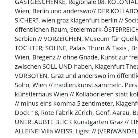
GASTGESCHENKE, Regionale 08, KOLONIALE 31
Wien, Berlin und anderswo// DER KOLLABOR
SICHER?, wien graz klagenfurt berlin // So
öffentlichen Raum, Steiermark-ÖSTERREICH
Serbien // VORZEICHEN, Museum für Quellen
TÖCHTER; SÖHNE, Palais Thurn & Taxis , Bre
Wien, Bregenz // ohne Gnade, Kunst zur f
zwischen SOLL UND haben, Klagenfurt Theate
VORBOTEN, Graz und anderswo im öffentli
Soho, Wien // medien.kunst.sammeln. Per
künstlerhaus Wien // Kollaborieren statt k
// minus eins komma 5 zentimeter, Klagenf
Dock 18, Rote Fabrik Zürich, Genf, Aarau, 
UNERLAUBTE BLICK Kunstgarten Graz // EI
ALLEINE! Villa WEISS, Ligist // (VER)WANDE