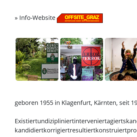
»
Info-Website
geboren 1955 in Klagenfurt, Kärnten, seit 1
Existiertundizipliniert
interveniert
agiertskan
kandidiert
korrigiert
resultiert
konstruiert
pro