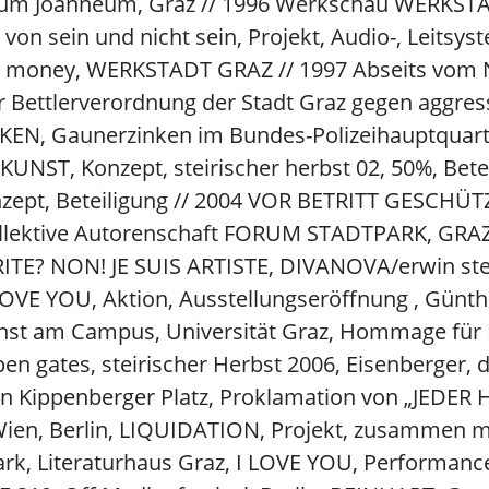
um Joanneum, Graz // 1996 Werkschau WERKSTA
on sein und nicht sein, Projekt, Audio-, Leitsys
Geld money, WERKSTADT GRAZ // 1997 Abseits vo
r Bettlerverordnung der Stadt Graz gegen aggress
NKEN, Gaunerzinken im Bundes-Polizeihauptquarti
EKUNST, Konzept, steirischer herbst 02, 50%, Bete
nzept, Beteiligung // 2004 VOR BETRITT GESCHÜ
ktive Autorenschaft FORUM STADTPARK, GRAZ:/
RITE? NON! JE SUIS ARTISTE, DIVANOVA/erwin st
 LOVE YOU, Aktion, Ausstellungseröffnung , Günth
nst am Campus, Universität Graz, Hommage für Er
en gates, steirischer Herbst 2006, Eisenberger, 
n Kippenberger Platz, Proklamation von „JEDER H
en, Berlin, LIQUIDATION, Projekt, zusammen m
rk, Literaturhaus Graz, I LOVE YOU, Performanc