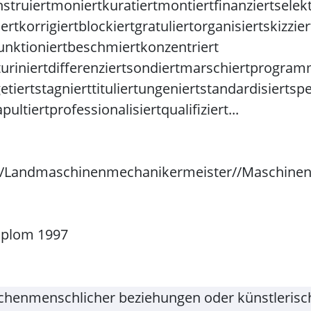
struiert
moniert
kuratiert
montiert
finanziert
selekt
ert
korrigiert
blockiert
gratuliert
organisiert
skizzier
unktioniert
beschmiert
konzentriert
turiniertdifferenziertsondiertmarschiert
programm
etiert
stagniert
tituliert
ungeniert
standardisiert
spe
pultiert
professionalisiert
qualifiziert...
//Landmaschinenmechanikermeister//Maschinenb
Diplom 1997
schenmenschlicher beziehungen oder künstlerisch