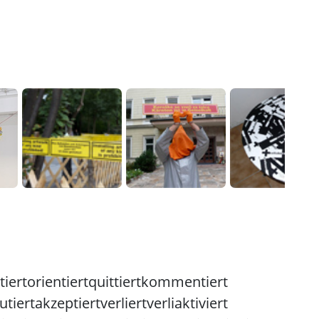
iert
orientiert
quittiert
kommentiert
utiert
akzeptiert
verliert
verliaktiviert