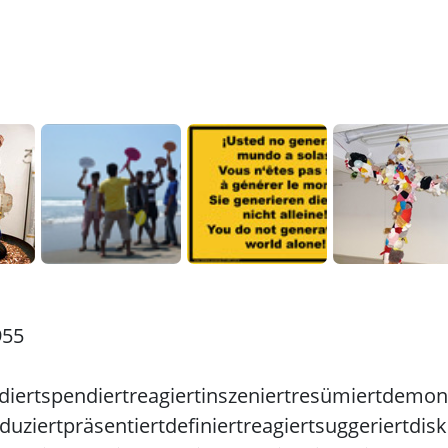
955
diert
spendiert
reagiert
inszeniert
resümiert
demont
duziert
präsentiert
definiert
reagiert
suggeriert
disk