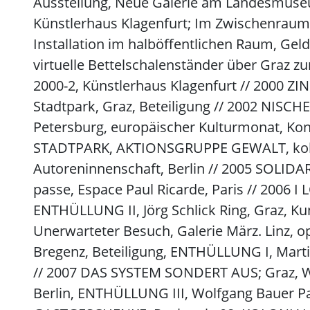
Ausstellung, Neue Galerie am Landesmuse
Künstlerhaus Klagenfurt; Im Zwischenraum v
Installation im halböffentlichen Raum, 
virtuelle Bettelschalenständer über Graz zu
2000-2, Künstlerhaus Klagenfurt // 2000 ZI
Stadtpark, Graz, Beteiligung // 2002 NISCH
Petersburg, europäischer Kulturmonat, Ko
STADTPARK, AKTIONSGRUPPE GEWALT, kolle
Autoreninnenschaft, Berlin // 2005 SOLIDA
passe, Espace Paul Ricarde, Paris // 2006 I
ENTHÜLLUNG II, Jörg Schlick Ring, Graz, Ku
Unerwarteter Besuch, Galerie März. Linz, op
Bregenz, Beteiligung, ENTHÜLLUNG I, Marti
// 2007 DAS SYSTEM SONDERT AUS; Graz, Wi
Berlin, ENTHÜLLUNG III, Wolfgang Bauer Pa