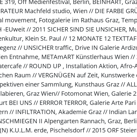
9, Off Medienfestival, Berlin, BEINHART, Graz, 
ATEUR Machfeld studio, Wien // DIE FARBE GRÜN
cial movement, Fotogalerie im Rathaus Graz, Tem
 -EUweit // 2011 SICHER SIND SIE UNSICHER, Mus
kultur, Klein St. Paul // 12 MONATE 12 TEXTTAF
genz // UNSICHER traffic, Drive IN Galerie Ardi
reien Entnahme, METAmART Künstlerhaus Wien //
rcafe // ROUND UP , Installation Aktion, Afro-A
chen Raum // VERGNÜGEN auf Zeit, Kunstwerke o
spektiven einer Sammlung, Kunsthaus Graz //
ollabieren, Graz Wien// Fotomonat Wien, Galerie 
urt BEI UNS // ERRROR TERROR, Galerie Arte Pari
Bern // INFILTRATION, Akademie Graz // Indian La
NSCHMIEGEN II Alpengarten Rannach, Graz, Berl
L(N) K.U.L.M. erde, Pischelsdorf // 2015 ORF St