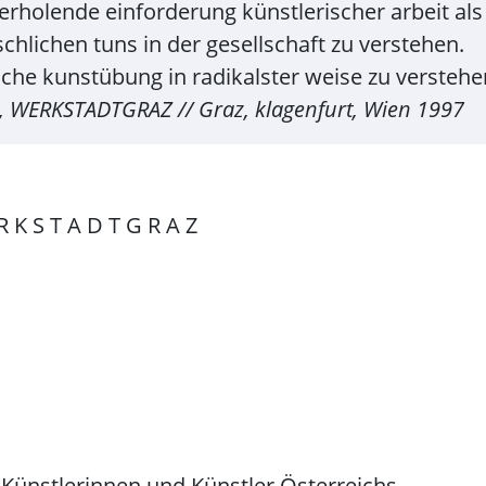
erholende einforderung künstlerischer arbeit als 
lichen tuns in der gesellschaft zu verstehen.
che kunstübung in radikalster weise zu verstehe
is, WERKSTADTGRAZ // Graz, klagenfurt, Wien 1997
 K S T A D T G R A Z
 Künstlerinnen und Künstler Österreichs