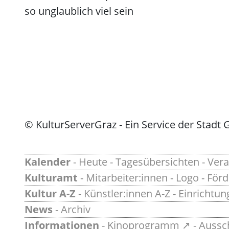
so unglaublich viel sein
© KulturServerGraz - Ein Service der Stadt 
Kalender
-
Heute
-
Tagesübersichten
-
Vera
Kulturamt
-
Mitarbeiter:innen
-
Logo
-
För
Kultur A-Z
-
Künstler:innen A-Z
-
Einrichtun
News
-
Archiv
Informationen
-
Kinoprogramm ↗
-
Aussc