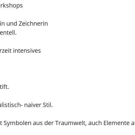
orkshops
rin und Zeichnerin
entell.
rzeit intensives
ift.
istisch- naiver Stil.
it Symbolen aus der Traumwelt, auch Elemente aus