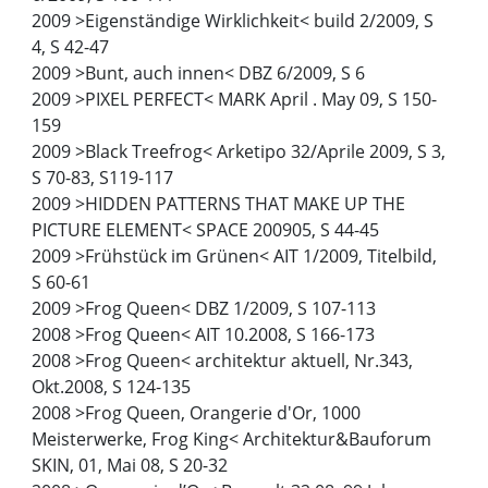
2009 >Eigenständige Wirklichkeit< build 2/2009, S
4, S 42-47
2009 >Bunt, auch innen< DBZ 6/2009, S 6
2009 >PIXEL PERFECT< MARK April . May 09, S 150-
159
2009 >Black Treefrog< Arketipo 32/Aprile 2009, S 3,
S 70-83, S119-117
2009 >HIDDEN PATTERNS THAT MAKE UP THE
PICTURE ELEMENT< SPACE 200905, S 44-45
2009 >Frühstück im Grünen< AIT 1/2009, Titelbild,
S 60-61
2009 >Frog Queen< DBZ 1/2009, S 107-113
2008 >Frog Queen< AIT 10.2008, S 166-173
2008 >Frog Queen< architektur aktuell, Nr.343,
Okt.2008, S 124-135
2008 >Frog Queen, Orangerie d'Or, 1000
Meisterwerke, Frog King< Architektur&Bauforum
SKIN, 01, Mai 08, S 20-32