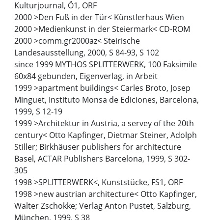
Kulturjournal, Ö1, ORF
2000 >Den Fuß in der Tür< Künstlerhaus Wien
2000 >Medienkunst in der Steiermark< CD-ROM
2000 >comm.gr2000az< Steirische
Landesausstellung, 2000, S 84-93, S 102
since 1999 MYTHOS SPLITTERWERK, 100 Faksimile
60x84 gebunden, Eigenverlag, in Arbeit
1999 >apartment buildings< Carles Broto, Josep
Minguet, Instituto Monsa de Ediciones, Barcelona,
1999, S 12-19
1999 >Architektur in Austria, a servey of the 20th
century< Otto Kapfinger, Dietmar Steiner, Adolph
Stiller; Birkhäuser publishers for architecture
Basel, ACTAR Publishers Barcelona, 1999, S 302-
305
1998 >SPLITTERWERK<, Kunststücke, FS1, ORF
1998 >new austrian architecture< Otto Kapfinger,
Walter Zschokke; Verlag Anton Pustet, Salzburg,
München, 1999, S 38