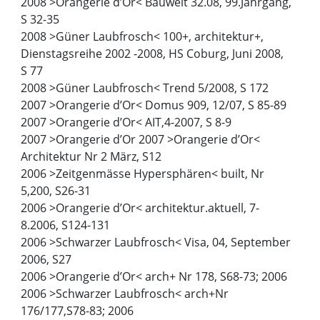
2008 >Orangerie d’Or< Bauwelt 32.08, 99.Jahrgang,
S 32-35
2008 >Güner Laubfrosch< 100+, architektur+,
Dienstagsreihe 2002 -2008, HS Coburg, Juni 2008,
S 77
2008 >Güner Laubfrosch< Trend 5/2008, S 172
2007 >Orangerie d’Or< Domus 909, 12/07, S 85-89
2007 >Orangerie d’Or< AIT,4-2007, S 8-9
2007 >Orangerie d’Or
2007 >Orangerie d’Or<
Architektur Nr 2 März, S12
2006 >Zeitgenmässe Hypersphären< built, Nr
5,200, S26-31
2006 >Orangerie d’Or< architektur.aktuell, 7-
8.2006, S124-131
2006 >Schwarzer Laubfrosch< Visa, 04, September
2006, S27
2006 >Orangerie d’Or< arch+ Nr 178, S68-73; 2006
2006 >Schwarzer Laubfrosch< arch+Nr
176/177,S78-83; 2006