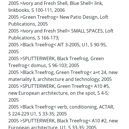
2005 >Ivory and Fresh Shell, Blue Shell< link,
linkbooks, S 100-111, 2006
2005 >Green Treefrog< New Patio Design, Loft
Publications, 2005
2005 >Ivory and Fresh Shell< SMALL SPACES, Loft
Publications, S 166-173;
2005 >Black Treefrog< AIT 3-2005, U1, S 90-95,
2005
2005 >SPLITTERWERK, Black Treefrog, Green
Treefrog< domus, S 96-103; 2005
2005 >Black Treefrog, Green Treefrog< a+t 24, new
materiality II, architecture and technology; 2005
2005 >SPLITTERWERK, Green Treefrog< A10 #5,
new European architecture, on the spot, S 4-5;
2005
2005 >Black Treefrog< verb, conditioning, ACTAR,
S 224-229 U1, S 33-35; 2005
2005 >SPLITTERWERK, Black Treefrog< A10 #2, new
European architecture, U1, S 33-35; 2005