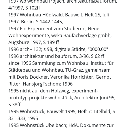
1997 wb wohnbau frojach, architektur&bauforum,
4/1997, S 102ff
1997 Wohnbau Hödlwald, Bauwelt, Heft 25, Juli
1997, Berlin, S 1442-1445,
1997 Ein Experiment zum Studieren, Neue
Wohnexperimente, weka Baufachverlage gmbh,
Augsburg 1997, S 189 ff
1996 arch+ 132; s 98, digitale Städte, "0000.00"
1996 architektur und bauforum, 3/96, S 62 ff
since 1996 Sammlung zum Wohnbau, Institut für
Städtebau und Wohnbau, TU-Graz, gemeinsam
mit Doris Dockner, Veronika Hofrichter, Gernot
Ritter, HansjörgTschom; 1996
1995 nicht auf dem Holzweg, experiment-
prototyp-projekte wohnstück, Architektur Juni 95;
S 38ff
1995 Wohnstück; Bauwelt 1995, Heft 7; Titelbild, S
331-333; 1995
1995 Wohnstück Übelbach; HdA, Dokumente zur