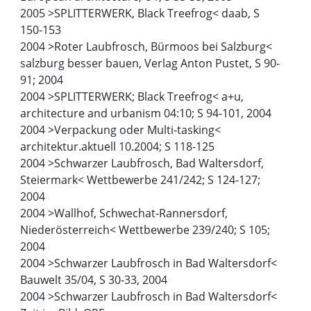
2005 >SPLITTERWERK, Black Treefrog< daab, S
150-153
2004 >Roter Laubfrosch, Bürmoos bei Salzburg<
salzburg besser bauen, Verlag Anton Pustet, S 90-
91; 2004
2004 >SPLITTERWERK; Black Treefrog< a+u,
architecture and urbanism 04:10; S 94-101, 2004
2004 >Verpackung oder Multi-tasking<
architektur.aktuell 10.2004; S 118-125
2004 >Schwarzer Laubfrosch, Bad Waltersdorf,
Steiermark< Wettbewerbe 241/242; S 124-127;
2004
2004 >Wallhof, Schwechat-Rannersdorf,
Niederösterreich< Wettbewerbe 239/240; S 105;
2004
2004 >Schwarzer Laubfrosch in Bad Waltersdorf<
Bauwelt 35/04, S 30-33, 2004
2004 >Schwarzer Laubfrosch in Bad Waltersdorf<