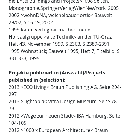
die Ente! Buildings and Projects<, 608 Seiten,
Monographie,SpringerVerlagWienNewYork; 2005
2002 >wohnDNA, weichelbauer ortis< Bauwelt
29/02; S 16-19; 2002
1999 Raum verfügbar machen, neue
Hörsaalgruppe >alte Technik< an der TU-Graz;
Heft 43, November 1999, S 2363, S 2389-2391
1995 Wohnstück; Bauwelt 1995, Heft 7; Titelbild, S
331-333; 1995
Projekte publiziert in (Auswahl)/Projects
published in (selection):
2013 >ECO Living< Braun Publishing AG, Seite 294-
297
2013 >Lightopia< Vitra Design Museum, Seite 78,
79
2012 >Wege zur neuen Stadt< IBA Hamburg, Seite
104-105
2012 >1000 x European Architecture< Braun