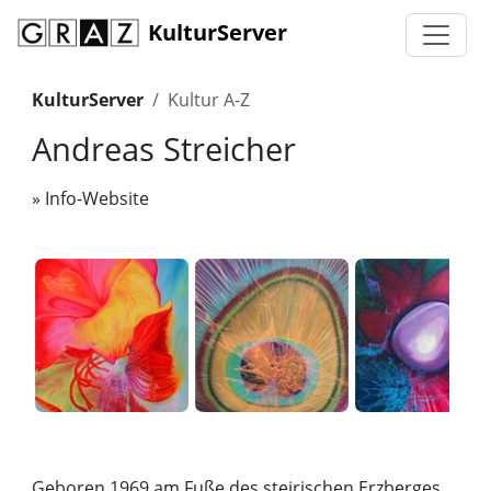
KulturServer
KulturServer
Kultur A-Z
Andreas Streicher
»
Info-Website
Geboren 1969 am Fuße des steirischen Erzberges.