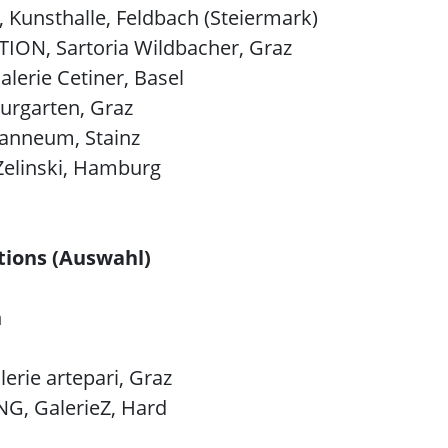
Kunsthalle, Feldbach (Steiermark)
ON, Sartoria Wildbacher, Graz
erie Cetiner, Basel
urgarten, Graz
nneum, Stainz
 Zelinski, Hamburg
tions (Auswahl)
n
rie artepari, Graz
, GalerieZ, Hard