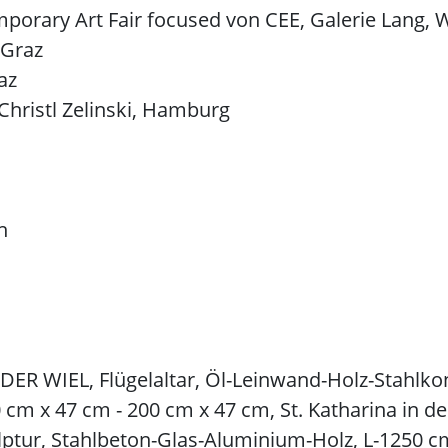
porary Art Fair focused von CEE, Galerie Lang, 
 Graz
az
Christl Zelinski, Hamburg
h
 WIEL, Flügelaltar, Öl-Leinwand-Holz-Stahlkons
 cm x 47 cm - 200 cm x 47 cm, St. Katharina in de
tur, Stahlbeton-Glas-Aluminium-Holz, L-1250 c