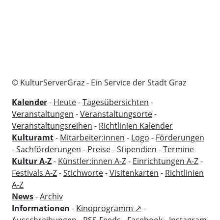
© KulturServerGraz - Ein Service der Stadt Graz
Kalender
-
Heute
-
Tagesübersichten
-
Veranstaltungen
-
Veranstaltungsorte
-
Veranstaltungsreihen
-
Richtlinien Kalender
Kulturamt
-
Mitarbeiter:innen
-
Logo
-
Förderungen
-
Sachförderungen
-
Preise
-
Stipendien
-
Termine
Kultur A-Z
-
Künstler:innen A-Z
-
Einrichtungen A-Z
-
Festivals A-Z
-
Stichworte
-
Visitenkarten
-
Richtlinien
A-Z
News
-
Archiv
Informationen
-
Kinoprogramm ↗
-
Ausschreibungen
-
RSS-Feeds
-
Facebook
-
Instagram