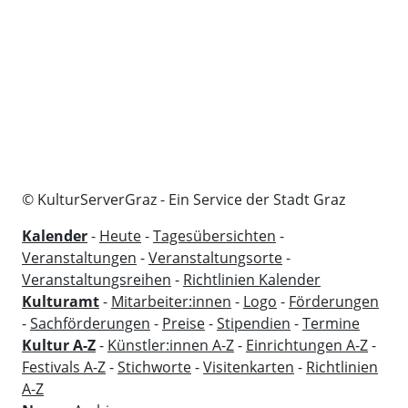
© KulturServerGraz - Ein Service der Stadt Graz
Kalender
-
Heute
-
Tagesübersichten
-
Veranstaltungen
-
Veranstaltungsorte
-
Veranstaltungsreihen
-
Richtlinien Kalender
Kulturamt
-
Mitarbeiter:innen
-
Logo
-
Förderungen
-
Sachförderungen
-
Preise
-
Stipendien
-
Termine
Kultur A-Z
-
Künstler:innen A-Z
-
Einrichtungen A-Z
-
Festivals A-Z
-
Stichworte
-
Visitenkarten
-
Richtlinien
A-Z