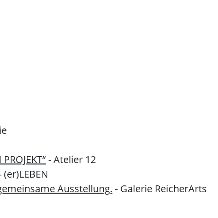
ie
N PROJEKT“
- Atelier 12
 (er)LEBEN
e gemeinsame Ausstellung.
- Galerie ReicherArts