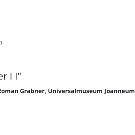
n
 I I"
ht Roman Grabner, Universalmuseum Joanneum