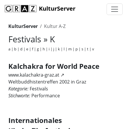
KulturServer
KulturServer
Kultur A-Z
Festivals » K
a
|
b
|
d
|
e
|
f
|
g
|
h
|
i
|
j
|
k
|
l
|
m
|
p
|
s
|
t
|
v
Kalchakra for World Peace
www.kalachakra-graz.at ↗
Weltbuddhistentreffen 2002 in Graz
Kategorie:
Festivals
Stichworte:
Performance
Internationales