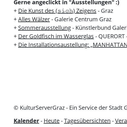
Gerne angeclickt in "Ausstellungen" :)
+
Die Kunst des (𝚜̶𝚒̶𝚌̶𝚑̶) Zeigens
- Graz
+
Alles Wälzer
- Galerie Centrum Graz
+
Sommerausstellung
- Künstlerbund Galer
+
Der Goldfisch im Wasserglas
- QUERORT -
+
Die Installationsaustellung: „MANHATTA
© KulturServerGraz - Ein Service der Stadt 
Kalender
-
Heute
-
Tagesübersichten
-
Vera