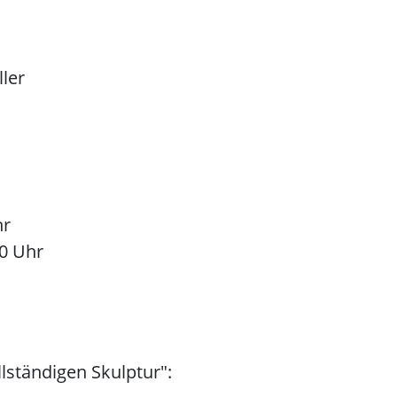
ller
hr
00 Uhr
lständigen Skulptur":