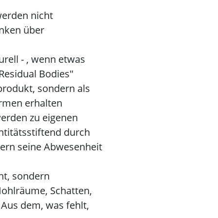
werden nicht
nken über
urell - , wenn etwas
"Residual Bodies"
produkt, sondern als
ormen erhalten
werden zu eigenen
ntitätsstiftend durch
ndern seine Abwesenheit
ht, sondern
Hohlräume, Schatten,
Aus dem, was fehlt,