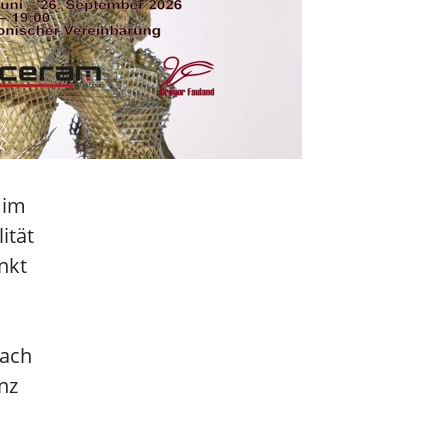
 im
ität
nkt
nach
nz