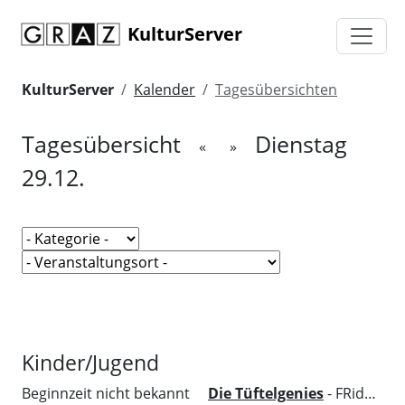
KulturServer
KulturServer
Kalender
Tagesübersichten
Tagesübersicht
Dienstag
«
»
29.12.
Kinder/Jugend
Beginnzeit nicht bekannt
Die Tüftelgenies
- FRida&freD - Das Grazer Kindermuseum