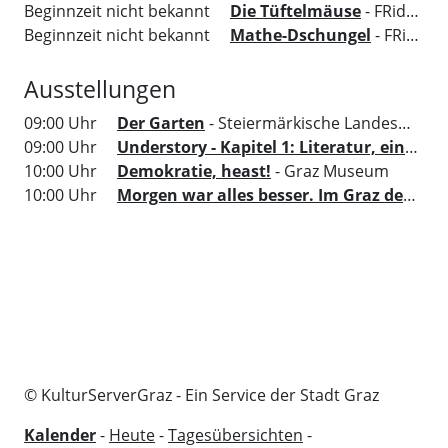
Beginnzeit nicht bekannt
Die Tüftelmäuse
- FRida&freD - Das Grazer Kindermuseum
Beginnzeit nicht bekannt
Mathe-Dschungel
- FRida&freD - Das Grazer Kindermuseum
Ausstellungen
09:00 Uhr
Der Garten
- Steiermärkische Landesbibliothek
09:00 Uhr
Understory - Kapitel 1: Literatur, ein Ort um sich zu versammeln
10:00 Uhr
Demokratie, heast!
- Graz Museum
10:00 Uhr
Morgen war alles besser. Im Graz der 70er
© KulturServerGraz - Ein Service der Stadt Graz
Kalender
-
Heute
-
Tagesübersichten
-