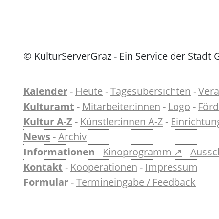
© KulturServerGraz - Ein Service der Stadt 
Kalender
-
Heute
-
Tagesübersichten
-
Vera
Kulturamt
-
Mitarbeiter:innen
-
Logo
-
För
Kultur A-Z
-
Künstler:innen A-Z
-
Einrichtun
News
-
Archiv
Informationen
-
Kinoprogramm ↗
-
Aussc
Kontakt
-
Kooperationen
-
Impressum
Formular
-
Termineingabe / Feedback