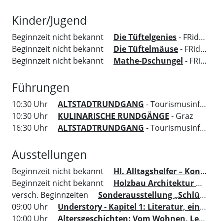
Kinder/Jugend
Beginnzeit nicht bekannt
Die Tüftelgenies
- FRida&freD - Das Grazer Kindermuseum
Beginnzeit nicht bekannt
Die Tüftelmäuse
- FRida&freD - Das Grazer Kindermuseum
Beginnzeit nicht bekannt
Mathe-Dschungel
- FRida&freD - Das Grazer Kindermuseum
Führungen
10:30 Uhr
ALTSTADTRUNDGANG
- Tourismusinformation Region Graz
10:30 Uhr
KULINARISCHE RUNDGÄNGE
- Graz
16:30 Uhr
ALTSTADTRUNDGANG
- Tourismusinformation Region Graz
Ausstellungen
Beginnzeit nicht bekannt
Hl. Alltagshelfer – Konkrete Hilfe aus dem Himmel
Beginnzeit nicht bekannt
Holzbau Architektur mit MENSCH. ORT. HAUS. VERSTAND.
versch. Beginnzeiten
Sonderausstellung „Schlüssel zur Kunst“
09:00 Uhr
Understory - Kapitel 1: Literatur, ein Ort um sich zu versammeln
10:00 Uhr
Altersgeschichten: Vom Wohnen, Leben und dem, was zählt