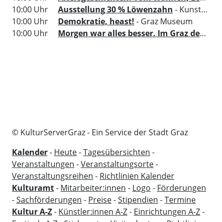
10:00 Uhr
Ausstellung 30 % Löwenzahn
- Kunsthaus Graz
10:00 Uhr
Demokratie, heast!
- Graz Museum
10:00 Uhr
Morgen war alles besser. Im Graz der 70er
© KulturServerGraz - Ein Service der Stadt Graz
Kalender
-
Heute
-
Tagesübersichten
-
Veranstaltungen
-
Veranstaltungsorte
-
Veranstaltungsreihen
-
Richtlinien Kalender
Kulturamt
-
Mitarbeiter:innen
-
Logo
-
Förderungen
-
Sachförderungen
-
Preise
-
Stipendien
-
Termine
Kultur A-Z
-
Künstler:innen A-Z
-
Einrichtungen A-Z
-