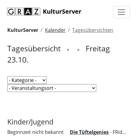
KulturServer
KulturServer
Kalender
Tagesübersichten
Tagesübersicht
Freitag
«
»
23.10.
Kinder/Jugend
Beginnzeit nicht bekannt
Die Tüftelgenies
- FRida&freD - Das Grazer Kindermuseum