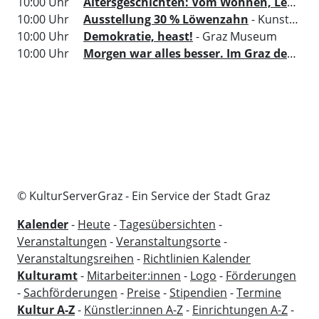
10:00 Uhr
Altersgeschichten: Vom Wohnen, Leben und dem, was zählt
10:00 Uhr
Ausstellung 30 % Löwenzahn
- Kunsthaus Graz
10:00 Uhr
Demokratie, heast!
- Graz Museum
10:00 Uhr
Morgen war alles besser. Im Graz der 70er
© KulturServerGraz - Ein Service der Stadt Graz
Kalender
-
Heute
-
Tagesübersichten
-
Veranstaltungen
-
Veranstaltungsorte
-
Veranstaltungsreihen
-
Richtlinien Kalender
Kulturamt
-
Mitarbeiter:innen
-
Logo
-
Förderungen
-
Sachförderungen
-
Preise
-
Stipendien
-
Termine
Kultur A-Z
-
Künstler:innen A-Z
-
Einrichtungen A-Z
-