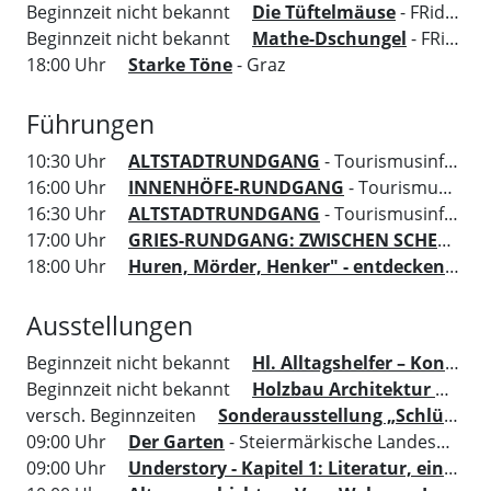
Beginnzeit nicht bekannt
Die Tüftelmäuse
- FRida&freD - Das Grazer Kindermuseum
Beginnzeit nicht bekannt
Mathe-Dschungel
- FRida&freD - Das Grazer Kindermuseum
18:00 Uhr
Starke Töne
- Graz
Führungen
10:30 Uhr
ALTSTADTRUNDGANG
- Tourismusinformation Region Graz
16:00 Uhr
INNENHÖFE-RUNDGANG
- Tourismusinformation Region Graz
16:30 Uhr
ALTSTADTRUNDGANG
- Tourismusinformation Region Graz
17:00 Uhr
GRIES-RUNDGANG: ZWISCHEN SCHERBEN UND AUFBRUCH
18:00 Uhr
Huren, Mörder, Henker" - entdecken Sie die dunklen Seiten von Graz
Ausstellungen
Beginnzeit nicht bekannt
Hl. Alltagshelfer – Konkrete Hilfe aus dem Himmel
Beginnzeit nicht bekannt
Holzbau Architektur mit MENSCH. ORT. HAUS. VERSTAND.
versch. Beginnzeiten
Sonderausstellung „Schlüssel zur Kunst“
09:00 Uhr
Der Garten
- Steiermärkische Landesbibliothek
09:00 Uhr
Understory - Kapitel 1: Literatur, ein Ort um sich zu versammeln