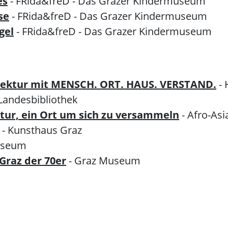
es
- FRida&freD - Das Grazer Kindermuseum
se
- FRida&freD - Das Grazer Kindermuseum
gel
- FRida&freD - Das Grazer Kindermuseum
tektur mit MENSCH. ORT. HAUS. VERSTAND.
-
 Landesbibliothek
ratur, ein Ort um sich zu versammeln
- Afro-Asi
- Kunsthaus Graz
useum
Graz der 70er
- Graz Museum