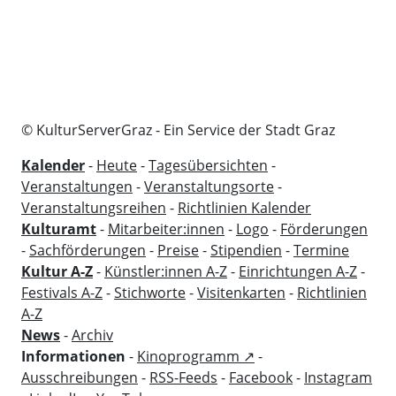
© KulturServerGraz - Ein Service der Stadt Graz
Kalender
-
Heute
-
Tagesübersichten
-
Veranstaltungen
-
Veranstaltungsorte
-
Veranstaltungsreihen
-
Richtlinien Kalender
Kulturamt
-
Mitarbeiter:innen
-
Logo
-
Förderungen
-
Sachförderungen
-
Preise
-
Stipendien
-
Termine
Kultur A-Z
-
Künstler:innen A-Z
-
Einrichtungen A-Z
-
Festivals A-Z
-
Stichworte
-
Visitenkarten
-
Richtlinien
A-Z
News
-
Archiv
Informationen
-
Kinoprogramm ↗
-
Ausschreibungen
-
RSS-Feeds
-
Facebook
-
Instagram