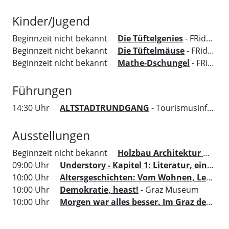
Kinder/Jugend
Beginnzeit nicht bekannt
Die Tüftelgenies
- FRida&freD - Das Grazer Kindermuseum
Beginnzeit nicht bekannt
Die Tüftelmäuse
- FRida&freD - Das Grazer Kindermuseum
Beginnzeit nicht bekannt
Mathe-Dschungel
- FRida&freD - Das Grazer Kindermuseum
Führungen
14:30 Uhr
ALTSTADTRUNDGANG
- Tourismusinformation Region Graz
Ausstellungen
Beginnzeit nicht bekannt
Holzbau Architektur mit MENSCH. ORT. HAUS. VERSTAND.
09:00 Uhr
Understory - Kapitel 1: Literatur, ein Ort um sich zu versammeln
10:00 Uhr
Altersgeschichten: Vom Wohnen, Leben und dem, was zählt
10:00 Uhr
Demokratie, heast!
- Graz Museum
10:00 Uhr
Morgen war alles besser. Im Graz der 70er