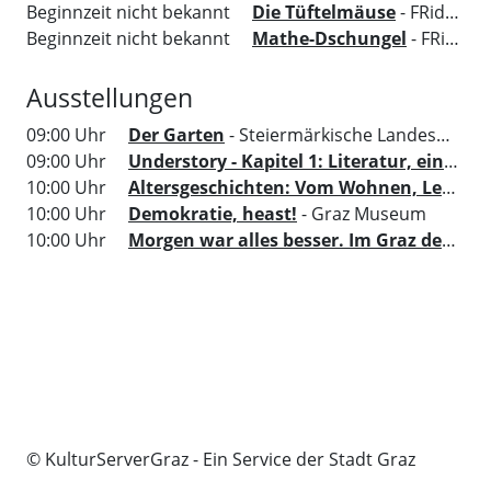
Beginnzeit nicht bekannt
Die Tüftelmäuse
- FRida&freD - Das Grazer Kindermuseum
Beginnzeit nicht bekannt
Mathe-Dschungel
- FRida&freD - Das Grazer Kindermuseum
Ausstellungen
09:00 Uhr
Der Garten
- Steiermärkische Landesbibliothek
09:00 Uhr
Understory - Kapitel 1: Literatur, ein Ort um sich zu versammeln
10:00 Uhr
Altersgeschichten: Vom Wohnen, Leben und dem, was zählt
10:00 Uhr
Demokratie, heast!
- Graz Museum
10:00 Uhr
Morgen war alles besser. Im Graz der 70er
© KulturServerGraz - Ein Service der Stadt Graz