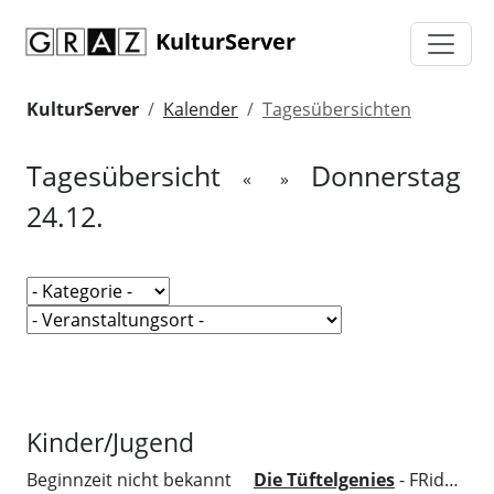
KulturServer
KulturServer
Kalender
Tagesübersichten
Tagesübersicht
Donnerstag
«
»
24.12.
Kinder/Jugend
Beginnzeit nicht bekannt
Die Tüftelgenies
- FRida&freD - Das Grazer Kindermuseum