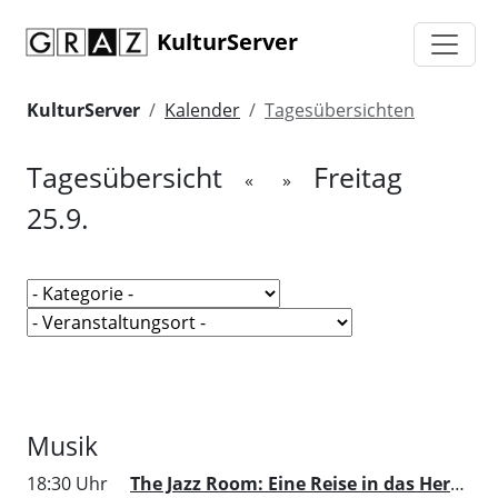
KulturServer
KulturServer
Kalender
Tagesübersichten
Tagesübersicht
Freitag
«
»
25.9.
Musik
18:30 Uhr
The Jazz Room: Eine Reise in das Herz von New Orleans