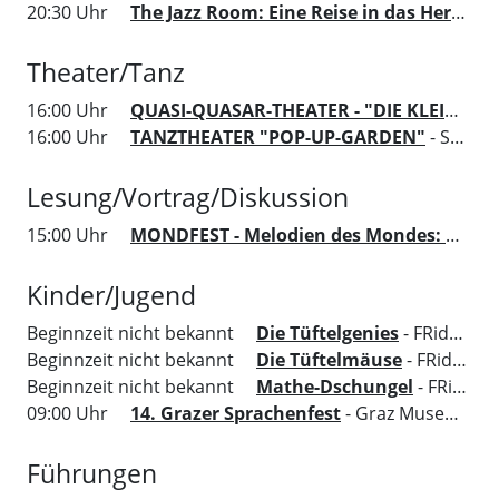
20:30 Uhr
The Jazz Room: Eine Reise in das Herz von New Orleans
Theater/Tanz
16:00 Uhr
QUASI-QUASAR-THEATER - "DIE KLEINE HEXE UND DER KLEINE RABE"
16:00 Uhr
TANZTHEATER "POP-UP-GARDEN"
- Salon Stolz
Lesung/Vortrag/Diskussion
15:00 Uhr
MONDFEST - Melodien des Mondes: ÖSTERREICH trifft CHINA
Kinder/Jugend
Beginnzeit nicht bekannt
Die Tüftelgenies
- FRida&freD - Das Grazer Kindermuseum
Beginnzeit nicht bekannt
Die Tüftelmäuse
- FRida&freD - Das Grazer Kindermuseum
Beginnzeit nicht bekannt
Mathe-Dschungel
- FRida&freD - Das Grazer Kindermuseum
09:00 Uhr
14. Grazer Sprachenfest
- Graz Museum
Führungen