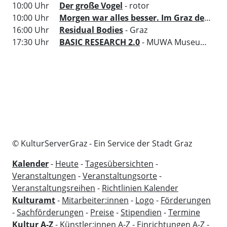
10:00 Uhr
Der große Vogel
- rotor
10:00 Uhr
Morgen war alles besser. Im Graz der 70er
16:00 Uhr
Residual Bodies
- Graz
17:30 Uhr
BASIC RESEARCH 2.0
- MUWA Museum der Wahrnehmung
© KulturServerGraz - Ein Service der Stadt Graz
Kalender
-
Heute
-
Tagesübersichten
-
Veranstaltungen
-
Veranstaltungsorte
-
Veranstaltungsreihen
-
Richtlinien Kalender
Kulturamt
-
Mitarbeiter:innen
-
Logo
-
Förderungen
-
Sachförderungen
-
Preise
-
Stipendien
-
Termine
Kultur A-Z
-
Künstler:innen A-Z
-
Einrichtungen A-Z
-