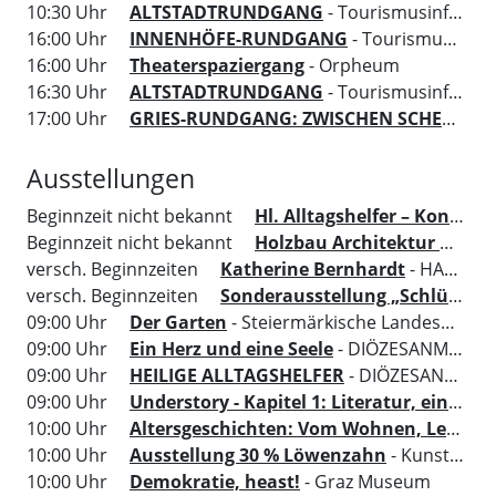
10:30 Uhr
ALTSTADTRUNDGANG
- Tourismusinformation Region Graz
16:00 Uhr
INNENHÖFE-RUNDGANG
- Tourismusinformation Region Graz
16:00 Uhr
Theaterspaziergang
- Orpheum
16:30 Uhr
ALTSTADTRUNDGANG
- Tourismusinformation Region Graz
17:00 Uhr
GRIES-RUNDGANG: ZWISCHEN SCHERBEN UND AUFBRUCH
Ausstellungen
Beginnzeit nicht bekannt
Hl. Alltagshelfer – Konkrete Hilfe aus dem Himmel
Beginnzeit nicht bekannt
Holzbau Architektur mit MENSCH. ORT. HAUS. VERSTAND.
versch. Beginnzeiten
Katherine Bernhardt
- HALLE FÜR KUNST Steiermark
versch. Beginnzeiten
Sonderausstellung „Schlüssel zur Kunst“
09:00 Uhr
Der Garten
- Steiermärkische Landesbibliothek
09:00 Uhr
Ein Herz und eine Seele
- DIÖZESANMUSEUM Graz
09:00 Uhr
HEILIGE ALLTAGSHELFER
- DIÖZESANMUSEUM Graz
09:00 Uhr
Understory - Kapitel 1: Literatur, ein Ort um sich zu versammeln
10:00 Uhr
Altersgeschichten: Vom Wohnen, Leben und dem, was zählt
10:00 Uhr
Ausstellung 30 % Löwenzahn
- Kunsthaus Graz
10:00 Uhr
Demokratie, heast!
- Graz Museum