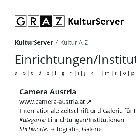
KulturServer
KulturServer
Kultur A-Z
Einrichtungen/Institu
a
|
b
|
c
|
d
|
e
|
f
|
g
|
h
|
i
|
j
|
k
|
l
|
m
|
n
|
o
|
p
Camera Austria
www.camera-austria.at ↗
Internationale Zeitschrift und Galerie für 
Kategorie:
Einrichtungen/Institutionen
Stichworte:
Fotografie, Galerie