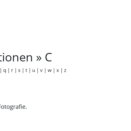
tionen » C
|
q
|
r
|
s
|
t
|
u
|
v
|
w
|
x
|
z
Fotografie.