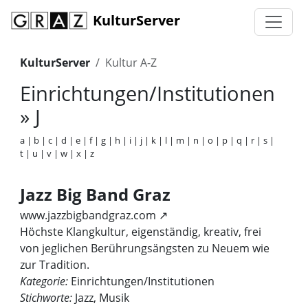
KulturServer
KulturServer
Kultur A-Z
Einrichtungen/Institutionen
» J
a
|
b
|
c
|
d
|
e
|
f
|
g
|
h
|
i
|
j
|
k
|
l
|
m
|
n
|
o
|
p
|
q
|
r
|
s
|
t
|
u
|
v
|
w
|
x
|
z
Jazz Big Band Graz
www.jazzbigbandgraz.com ↗
Höchste Klangkultur, eigenständig, kreativ, frei
von jeglichen Berührungsängsten zu Neuem wie
zur Tradition.
Kategorie:
Einrichtungen/Institutionen
Stichworte:
Jazz, Musik