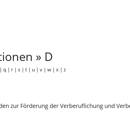
tionen » D
|
q
|
r
|
s
|
t
|
u
|
v
|
w
|
x
|
z
en zur Förderung der Verberuflichung und Verbet