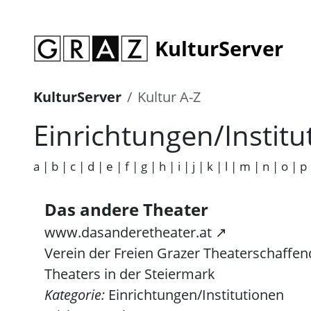
KulturServer
KulturServer
Kultur A-Z
Einrichtungen/Institu
a
|
b
|
c
|
d
|
e
|
f
|
g
|
h
|
i
|
j
|
k
|
l
|
m
|
n
|
o
|
p
Das andere Theater
www.dasanderetheater.at ↗
Verein der Freien Grazer Theaterschaffend
Theaters in der Steiermark
Kategorie:
Einrichtungen/Institutionen