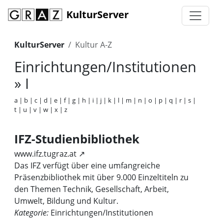
KulturServer
KulturServer
Kultur A-Z
Einrichtungen/Institutionen
» I
a
|
b
|
c
|
d
|
e
|
f
|
g
|
h
|
i
|
j
|
k
|
l
|
m
|
n
|
o
|
p
|
q
|
r
|
s
|
t
|
u
|
v
|
w
|
x
|
z
IFZ-Studienbibliothek
www.ifz.tugraz.at ↗
Das IFZ verfügt über eine umfangreiche
Präsenzbibliothek mit über 9.000 Einzeltiteln zu
den Themen Technik, Gesellschaft, Arbeit,
Umwelt, Bildung und Kultur.
Kategorie:
Einrichtungen/Institutionen