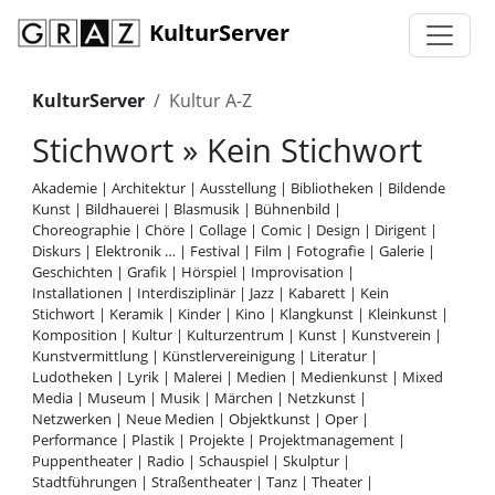
KulturServer
KulturServer
Kultur A-Z
Stichwort » Kein Stichwort
Akademie
|
Architektur
|
Ausstellung
|
Bibliotheken
|
Bildende
Kunst
|
Bildhauerei
|
Blasmusik
|
Bühnenbild
|
Choreographie
|
Chöre
|
Collage
|
Comic
|
Design
|
Dirigent
|
Diskurs
|
Elektronik …
|
Festival
|
Film
|
Fotografie
|
Galerie
|
Geschichten
|
Grafik
|
Hörspiel
|
Improvisation
|
Installationen
|
Interdisziplinär
|
Jazz
|
Kabarett
|
Kein
Stichwort
|
Keramik
|
Kinder
|
Kino
|
Klangkunst
|
Kleinkunst
|
Komposition
|
Kultur
|
Kulturzentrum
|
Kunst
|
Kunstverein
|
Kunstvermittlung
|
Künstlervereinigung
|
Literatur
|
Ludotheken
|
Lyrik
|
Malerei
|
Medien
|
Medienkunst
|
Mixed
Media
|
Museum
|
Musik
|
Märchen
|
Netzkunst
|
Netzwerken
|
Neue Medien
|
Objektkunst
|
Oper
|
Performance
|
Plastik
|
Projekte
|
Projektmanagement
|
Puppentheater
|
Radio
|
Schauspiel
|
Skulptur
|
Stadtführungen
|
Straßentheater
|
Tanz
|
Theater
|