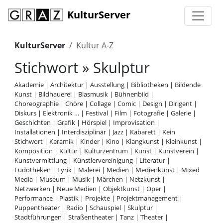
KulturServer
KulturServer
Kultur A-Z
Stichwort » Skulptur
Akademie
|
Architektur
|
Ausstellung
|
Bibliotheken
|
Bildende
Kunst
|
Bildhauerei
|
Blasmusik
|
Bühnenbild
|
Choreographie
|
Chöre
|
Collage
|
Comic
|
Design
|
Dirigent
|
Diskurs
|
Elektronik …
|
Festival
|
Film
|
Fotografie
|
Galerie
|
Geschichten
|
Grafik
|
Hörspiel
|
Improvisation
|
Installationen
|
Interdisziplinär
|
Jazz
|
Kabarett
|
Kein
Stichwort
|
Keramik
|
Kinder
|
Kino
|
Klangkunst
|
Kleinkunst
|
Komposition
|
Kultur
|
Kulturzentrum
|
Kunst
|
Kunstverein
|
Kunstvermittlung
|
Künstlervereinigung
|
Literatur
|
Ludotheken
|
Lyrik
|
Malerei
|
Medien
|
Medienkunst
|
Mixed
Media
|
Museum
|
Musik
|
Märchen
|
Netzkunst
|
Netzwerken
|
Neue Medien
|
Objektkunst
|
Oper
|
Performance
|
Plastik
|
Projekte
|
Projektmanagement
|
Puppentheater
|
Radio
|
Schauspiel
|
Skulptur
|
Stadtführungen
|
Straßentheater
|
Tanz
|
Theater
|