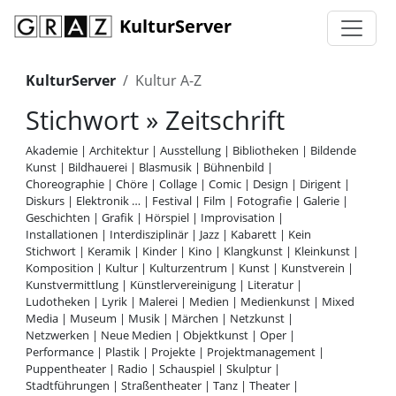
KulturServer
KulturServer
Kultur A-Z
Stichwort » Zeitschrift
Akademie
|
Architektur
|
Ausstellung
|
Bibliotheken
|
Bildende
Kunst
|
Bildhauerei
|
Blasmusik
|
Bühnenbild
|
Choreographie
|
Chöre
|
Collage
|
Comic
|
Design
|
Dirigent
|
Diskurs
|
Elektronik …
|
Festival
|
Film
|
Fotografie
|
Galerie
|
Geschichten
|
Grafik
|
Hörspiel
|
Improvisation
|
Installationen
|
Interdisziplinär
|
Jazz
|
Kabarett
|
Kein
Stichwort
|
Keramik
|
Kinder
|
Kino
|
Klangkunst
|
Kleinkunst
|
Komposition
|
Kultur
|
Kulturzentrum
|
Kunst
|
Kunstverein
|
Kunstvermittlung
|
Künstlervereinigung
|
Literatur
|
Ludotheken
|
Lyrik
|
Malerei
|
Medien
|
Medienkunst
|
Mixed
Media
|
Museum
|
Musik
|
Märchen
|
Netzkunst
|
Netzwerken
|
Neue Medien
|
Objektkunst
|
Oper
|
Performance
|
Plastik
|
Projekte
|
Projektmanagement
|
Puppentheater
|
Radio
|
Schauspiel
|
Skulptur
|
Stadtführungen
|
Straßentheater
|
Tanz
|
Theater
|