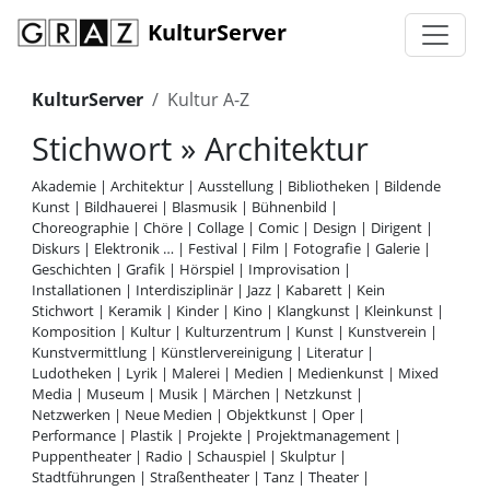
KulturServer
KulturServer
Kultur A-Z
Stichwort » Architektur
Akademie
|
Architektur
|
Ausstellung
|
Bibliotheken
|
Bildende
Kunst
|
Bildhauerei
|
Blasmusik
|
Bühnenbild
|
Choreographie
|
Chöre
|
Collage
|
Comic
|
Design
|
Dirigent
|
Diskurs
|
Elektronik …
|
Festival
|
Film
|
Fotografie
|
Galerie
|
Geschichten
|
Grafik
|
Hörspiel
|
Improvisation
|
Installationen
|
Interdisziplinär
|
Jazz
|
Kabarett
|
Kein
Stichwort
|
Keramik
|
Kinder
|
Kino
|
Klangkunst
|
Kleinkunst
|
Komposition
|
Kultur
|
Kulturzentrum
|
Kunst
|
Kunstverein
|
Kunstvermittlung
|
Künstlervereinigung
|
Literatur
|
Ludotheken
|
Lyrik
|
Malerei
|
Medien
|
Medienkunst
|
Mixed
Media
|
Museum
|
Musik
|
Märchen
|
Netzkunst
|
Netzwerken
|
Neue Medien
|
Objektkunst
|
Oper
|
Performance
|
Plastik
|
Projekte
|
Projektmanagement
|
Puppentheater
|
Radio
|
Schauspiel
|
Skulptur
|
Stadtführungen
|
Straßentheater
|
Tanz
|
Theater
|