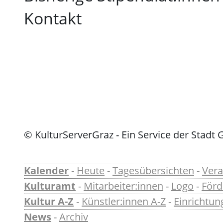
Kontakt
© KulturServerGraz - Ein Service der Stadt 
Kalender
-
Heute
-
Tagesübersichten
-
Vera
Kulturamt
-
Mitarbeiter:innen
-
Logo
-
För
Kultur A-Z
-
Künstler:innen A-Z
-
Einrichtun
News
-
Archiv